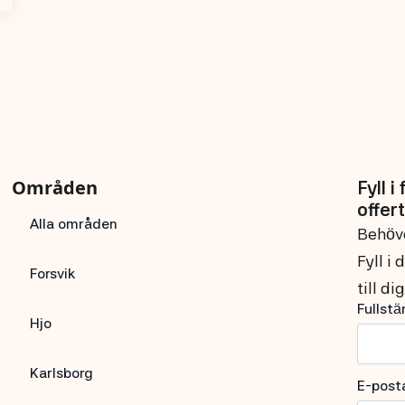
Områden
Fyll i
offert
Alla områden
Behöve
Fyll i
Forsvik
till di
Fullst
Hjo
Karlsborg
E-post