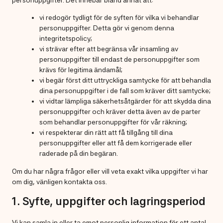
personuppgifter. Det innebär bland annat att:
vi redogör tydligt för de syften för vilka vi behandlar
personuppgifter. Detta gör vi genom denna
integritetspolicy;
vi strävar efter att begränsa vår insamling av
personuppgifter till endast de personuppgifter som
krävs för legitima ändamål;
vi begär först ditt uttryckliga samtycke för att behandla
dina personuppgifter i de fall som kräver ditt samtycke;
vi vidtar lämpliga säkerhetsåtgärder för att skydda dina
personuppgifter och kräver detta även av de parter
som behandlar personuppgifter för vår räkning;
vi respekterar din rätt att få tillgång till dina
personuppgifter eller att få dem korrigerade eller
raderade på din begäran.
Om du har några frågor eller vill veta exakt vilka uppgifter vi har
om dig, vänligen kontakta oss.
1. Syfte, uppgifter och lagringsperiod
Vi kan samla in eller ta emot personlig information för ett antal