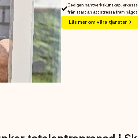
Gedigen hantverkskunskap, yrkesstol
från start än att stressa fram något 
Läs mer om våra tjänster