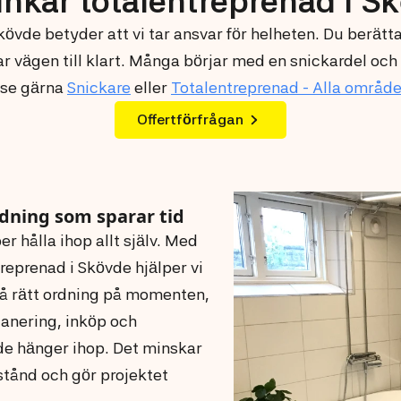
unkar totalentreprenad i S
vde betyder att vi tar ansvar för helheten. Du berättar
 vägen till klart. Många börjar med en snickardel och
 se gärna
Snickare
eller
Totalentreprenad - Alla områd
Offertförfrågan
ning som sparar tid
er hålla ihop allt själv. Med
reprenad i Skövde hjälper vi
 få rätt ordning på momenten,
lanering, inköp och
de hänger ihop. Det minskar
stånd och gör projektet