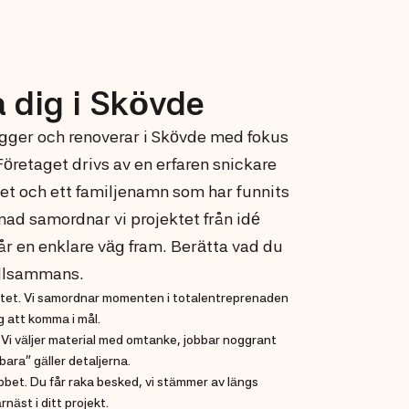
 dig i Skövde
gger och renoverar i Skövde med fokus
Företaget drivs av en erfaren snickare
het och ett familjenamn som har funnits
nad samordnar vi projektet från idé
 får en enklare väg fram. Berätta vad du
tillsammans.
ktet. Vi samordnar momenten i totalentreprenaden
ig att komma i mål.
. Vi väljer material med omtanke, jobbar noggrant
bara” gäller detaljerna.
bbet. Du får raka besked, vi stämmer av längs
äst i ditt projekt.