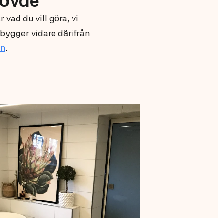
kövde
 vad du vill göra, vi
 bygger vidare därifrån
en
.