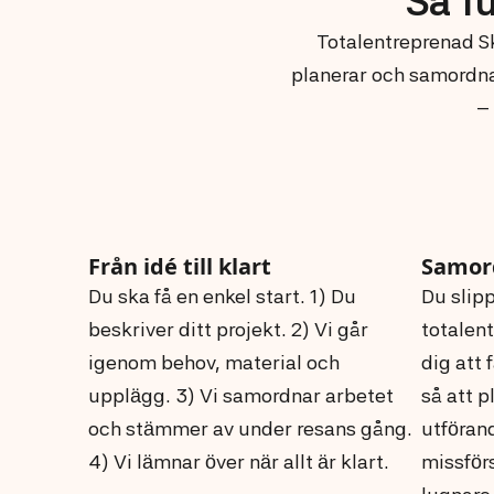
Så f
Totalentreprenad Skö
planerar och samordnar
–
Från idé till klart
Samord
Du ska få en enkel start. 1) Du
Du slipp
beskriver ditt projekt. 2) Vi går
totalent
igenom behov, material och
dig att
upplägg. 3) Vi samordnar arbetet
så att p
och stämmer av under resans gång.
utföran
4) Vi lämnar över när allt är klart.
missför