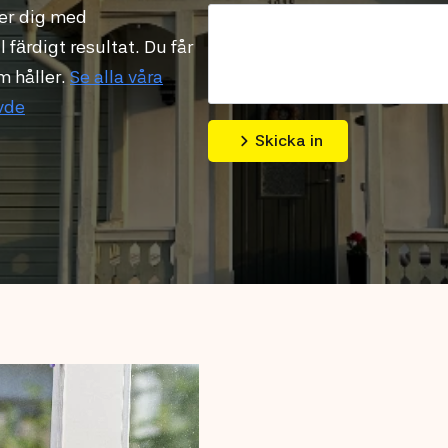
per dig med
 färdigt resultat. Du får
m håller.
Se alla våra
övde
Skicka in