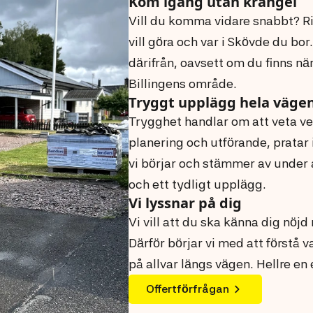
Kom igång utan krångel
Vill du komma vidare snabbt? Ri
vill göra och var i Skövde du bor
därifrån, oavsett om du finns när
Billingens område.
Tryggt upplägg hela väge
Trygghet handlar om att veta ve
planering och utförande, pratar
vi börjar och stämmer av under 
och ett tydligt upplägg.
Vi lyssnar på dig
Vi vill att du ska känna dig nöj
Därför börjar vi med att förstå v
på allvar längs vägen. Hellre en
Offertförfrågan